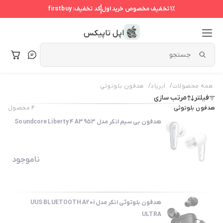
1%
تخفیف مخصوص خرید اول
کد تخفیف:
firstbuy
اپل تاپیکس
/
/
همه محصولات
ایرپاد
هدفون بلوتوثی
فیلتر
مرتب سازی
هدفون بلوتوثی
۴
محصول
هدفون بی سیم انکر مدل Soundcore Liberty 4 A3953
ناموجود
هدفون بلوتوثی انکر مدل UUS BLUETOOTH A20i
ULTRA