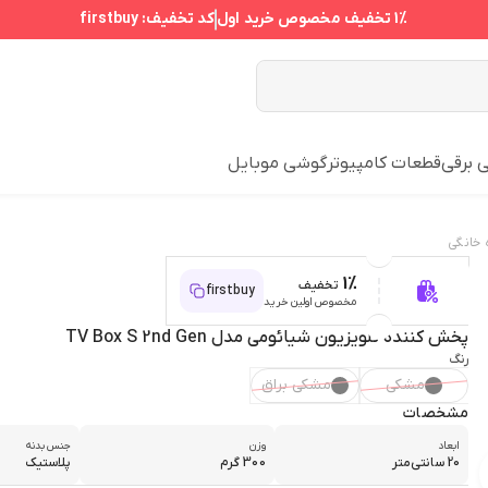
1%
تخفیف مخصوص خرید اول
کد تخفیف:
firstbuy
ی برقی
قطعات کامپیوتر
گوشی موبایل
خانگی
1%
تخفیف
firstbuy
مخصوص اولین خرید
پخش کننده تلویزیون شیائومی مدل TV Box S 2nd Gen
رنگ
مشکی
مشکی براق
مشخصات
ابعاد
وزن
جنس بدنه
20 سانتی‌متر
300 گرم
پلاستیک