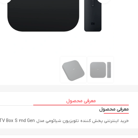
معرفی محصول
معرفی محصول
خرید اینترنتی پخش کننده تلویزیون شیائومی مدل TV Box S 2nd Gen با رنگبندی مشکی براق، مشکی به همراه مقایسه، بررسی مشخصات و لیست قیمت امروز در فروشگاه اینترنتی دیجی‌فای