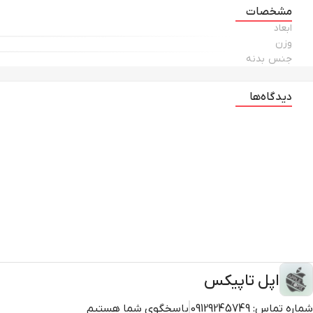
مشخصات
ابعاد
وزن
جنس بدنه
دیدگاه‌ها
اپل تاپیکس
شماره تماس:
09129245749
پاسخگوی شما هستیم